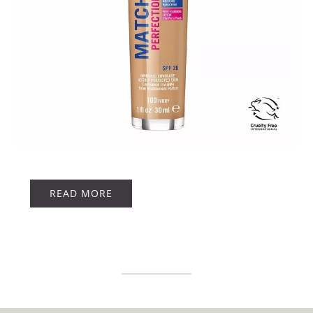
JAK
READ MORE
DOBRAĆ
ODPOWIEDNI
PODKŁAD
Z
SERII
RIMMEL
MATCH
PERFECTION?