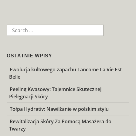
Widget
Area
SEARCH
FOR:
OSTATNIE WPISY
Ewolucja kultowego zapachu Lancome La Vie Est
Belle
Peeling Kwasowy: Tajemnice Skutecznej
Pielęgnacji Skóry
Tołpa Hydrativ: Nawilżanie w polskim stylu
Rewitalizacja Skóry Za Pomocą Masażera do
Twarzy