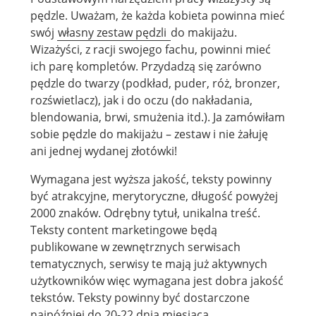
pędzle. Uważam, że każda kobieta powinna mieć
swój
własny zestaw pędzli
do makijażu.
Wizażyści, z racji swojego fachu, powinni mieć
ich parę kompletów. Przydadzą się zarówno
pędzle do twarzy (podkład, puder, róż, bronzer,
rozświetlacz), jak i do oczu (do nakładania,
blendowania, brwi, smużenia itd.). Ja zamówiłam
sobie pędzle do makijażu – zestaw i nie żałuję
ani jednej wydanej złotówki!
Wymagana jest wyższa jakość, teksty powinny
być atrakcyjne, merytoryczne, długość powyżej
2000 znaków. Odrębny tytuł, unikalna treść.
Teksty content marketingowe będą
publikowane w zewnętrznych serwisach
tematycznych, serwisy te mają już aktywnych
użytkowników więc wymagana jest dobra jakość
tekstów. Teksty powinny być dostarczone
najpóźniej do 20-22 dnia miesiąca.