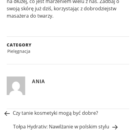
na dłużej, co jest marzeniem wielu z nas. Zadbaj o
swoją skórę już dziś, korzystając z dobrodziejstw
masażera do twarzy.
CATEGORY
Pielęgnacja
Post
navigation
ANIA
Czy tanie kosmetyki mogą być dobre?
Tołpa Hydrativ: Nawilżanie w polskim stylu