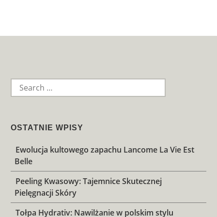
Widget
Area
SEARCH
FOR:
OSTATNIE WPISY
Ewolucja kultowego zapachu Lancome La Vie Est
Belle
Peeling Kwasowy: Tajemnice Skutecznej
Pielęgnacji Skóry
Tołpa Hydrativ: Nawilżanie w polskim stylu